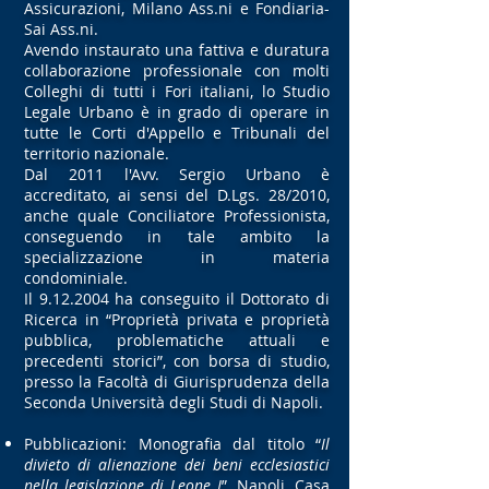
Assicurazioni, Milano Ass.ni e Fondiaria-
Sai Ass.ni.
A
vendo instaurato una fattiva e duratura
collaborazione professionale con molti
Colleghi di tutti i Fori italiani, lo Studio
Legale Urbano è in grado di operare in
tutte le Corti d'Appello e Tribunali del
territorio nazionale.
Dal 2011 l'Avv. Sergio Urbano è
accreditato, ai sensi del D.Lgs. 28/2010,
anche quale Conciliatore Professionista,
conseguendo in tale ambito la
specializzazione in materia
condominiale.
Il
9.12.2004
ha
conseguito il Dottorato di
Ricerca in “Proprietà privata e proprietà
pubblica, problematiche attuali e
precedenti storici”, con borsa di studio,
presso la Facoltà di Giurisprudenza della
Seconda Università degli Studi di Napoli.
Pubblicazioni: Monografia dal titolo “
Il
divieto di alienazione dei beni ecclesiastici
nella legislazione di Leone I
”, Napoli, Casa